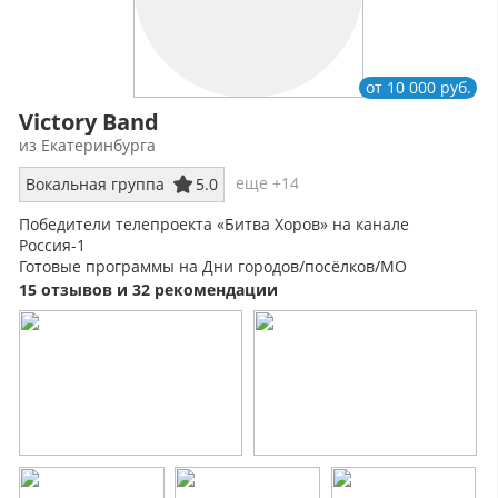
от 10 000 руб.
Victory Band
из Екатеринбурга
еще +14
Вокальная группа
5.0
Победители телепроекта «Битва Хоров» на канале
Россия-1
Готовые программы на Дни городов/посёлков/МО
Мужской ансамбль - это всегда красиво!
15 отзывов и 32 рекомендации