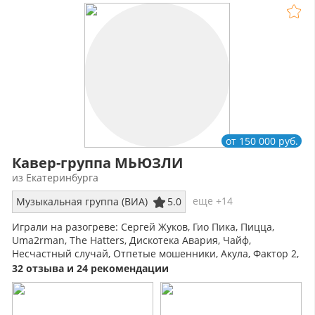
от 150 000 руб.
Кавер-группа МЬЮЗЛИ
из Екатеринбурга
еще +14
Музыкальная группа (ВИА)
5.0
Играли на разогреве: Сергей Жуков, Гио Пика, Пицца,
Uma2rman, The Hatters, Дискотека Авария, Чайф,
Несчастный случай, Отпетые мошенники, Акула, Фактор 2,
На-На, Градусы, Fontano, Слава
32 отзыва и 24 рекомендации