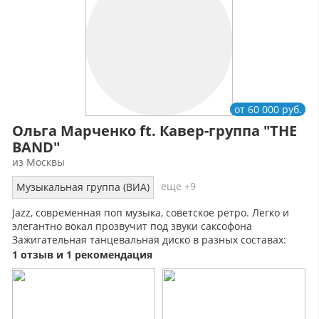
от 60 000 руб.
Ольга Марченко ft. Кавер-группа "THE
BAND"
из Москвы
еще +9
Музыкальная группа (ВИА)
Jazz, современная поп музыка, советское ретро. Легко и
элегантно вокал прозвучит под звуки саксофона
Зажигательная танцевальная диско в разных составах:
дуэт, трио. полный состав.
1 отзыв и 1 рекомендация