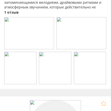
запоминающимися мелодиями, драйвовыми ритмами и
атмосферным звучанием, которые действительно не
оставляют равнодушными и заставляют танцевать.
1 отзыв