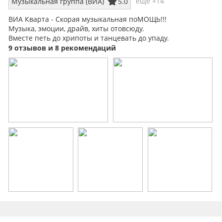
еще +14
Музыкальная группа (ВИА)
5.0
ВИА Кварта - Скорая музыкальная поМОЩЬ!!!
Музыка, эмоции, драйв, хиты отовсюду.
Вместе петь до хрипоты и танцевать до упаду.
Всё что можем МЫ преподнести. Всё что понадобится Вам
9 отзывов и 8 рекомендаций